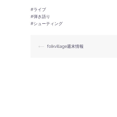
#ライブ
#弾き語り
#シューティング
投
⟵
folkvillage週末情報
稿
ナ
ビ
ゲ
ー