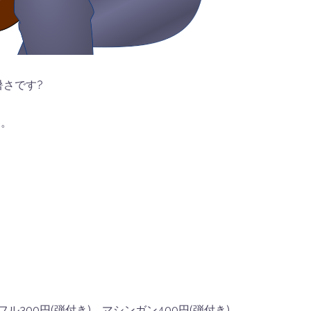
さです?
す。
ル300円(弾付き)、マシンガン400円(弾付き)