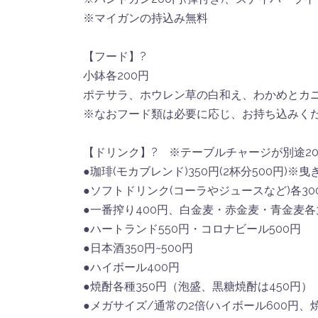
※マイガンの持込み無料
【フード】?
小鉢各200円
ポテサラ、ホウレン草の白和え、わかめとカ
※なおフード類は必要に応じ、お持ち込みく
【ドリンク】? ※テーブルチャージが別途2
●珈琲(モカブレンド)350円(2杯分500円)
●ソフトドリンク(コーラやジュースなど)各30
●一番搾り400円、白金麦・赤金麦・青金麦各3
●ハートランド550円・コロナビール500円
●日本酒350円~500円
●ハイボール400円
●焼酎各種350円（泡盛、黒糖焼酎は450円）
●メガサイズ/通常の2倍(ハイボール600円、