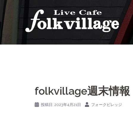
コ
ン
テ
ン
ツ
へ
ス
キ
ッ
プ
folkvillage週末情報
投稿日:
2023年4月21日
フォークビレッジ