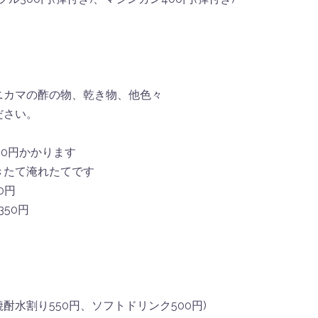
ニカマの酢の物、乾き物、他色々
ださい。
00円かかります
※曳きたて淹れたてです
0円
50円
焼酎水割り550円、ソフトドリンク500円)