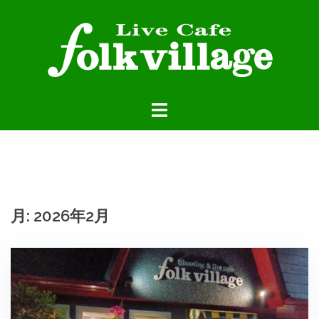
コ
ン
テ
ン
ツ
へ
ス
キ
ッ
プ
月:
2026年2月