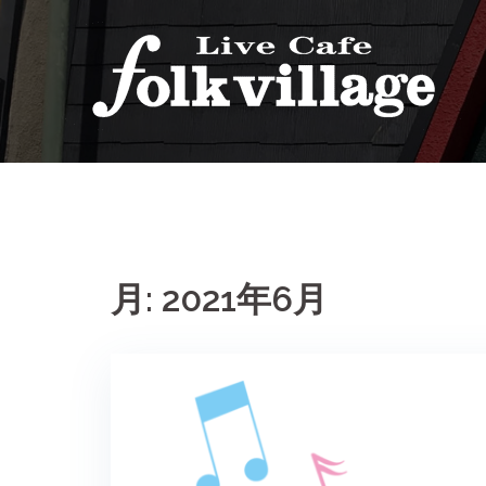
コ
ン
テ
ン
ツ
へ
ス
キ
ッ
プ
月:
2021年6月