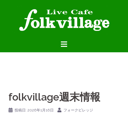
コ
ン
テ
ン
ツ
へ
ス
キ
ッ
プ
folkvillage週末情報
投稿日:
2026年1月16日
フォークビレッジ