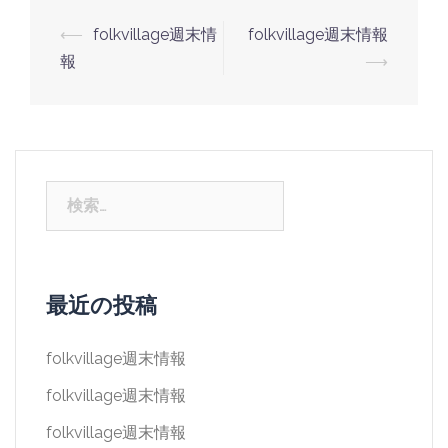
投
⟵
folkvillage週末情
folkvillage週末情報
稿
報
⟶
ナ
ビ
ゲ
ー
検
シ
索:
ョ
ン
最近の投稿
folkvillage週末情報
folkvillage週末情報
folkvillage週末情報